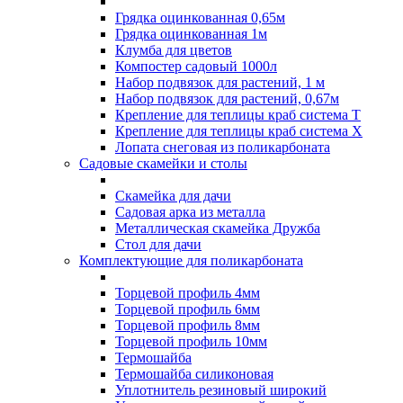
Грядка оцинкованная 0,65м
Грядка оцинкованная 1м
Клумба для цветов
Компостер садовый 1000л
Набор подвязок для растений, 1 м
Набор подвязок для растений, 0,67м
Крепление для теплицы краб система Т
Крепление для теплицы краб система Х
Лопата снеговая из поликарбоната
Садовые скамейки и столы
Скамейка для дачи
Садовая арка из металла
Металлическая скамейка Дружба
Стол для дачи
Комплектующие для поликарбоната
Торцевой профиль 4мм
Торцевой профиль 6мм
Торцевой профиль 8мм
Торцевой профиль 10мм
Термошайба
Термошайба силиконовая
Уплотнитель резиновый широкий