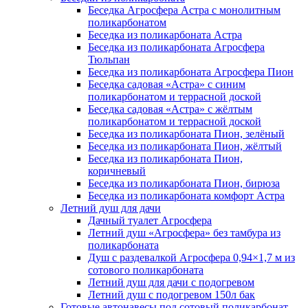
Беседка Агросфера Астра с монолитным
поликарбонатом
Беседка из поликарбоната Астра
Беседка из поликарбоната Агросфера
Тюльпан
Беседка из поликарбоната Агросфера Пион
Беседка садовая «Астра» с синим
поликарбонатом и террасной доской
Беседка садовая «Астра» с жёлтым
поликарбонатом и террасной доской
Беседка из поликарбоната Пион, зелёный
Беседка из поликарбоната Пион, жёлтый
Беседка из поликарбоната Пион,
коричневый
Беседка из поликарбоната Пион, бирюза
Беседка из поликарбоната комфорт Астра
Летний душ для дачи
Дачный туалет Агросфера
Летний душ «Агросфера» без тамбура из
поликарбоната
Душ с раздевалкой Агросфера 0,94×1,7 м из
сотового поликарбоната
Летний душ для дачи с подогревом
Летний душ с подогревом 150л бак
Готовые автонавесы под сотовый поликарбонат