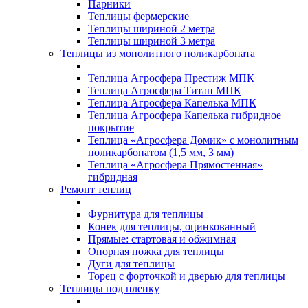
Парники
Теплицы фермерские
Теплицы шириной 2 метра
Теплицы шириной 3 метра
Теплицы из монолитного поликарбоната
Теплица Агросфера Престиж МПК
Теплица Агросфера Титан МПК
Теплица Агросфера Капелька МПК
Теплица Агросфера Капелька гибридное
покрытие
Теплица «Агросфера Домик» с монолитным
поликарбонатом (1,5 мм, 3 мм)
Теплица «Агросфера Прямостенная»
гибридная
Ремонт теплиц
Фурнитура для теплицы
Конек для теплицы, оцинкованный
Прямые: стартовая и обжимная
Опорная ножка для теплицы
Дуги для теплицы
Торец с форточкой и дверью для теплицы
Теплицы под пленку