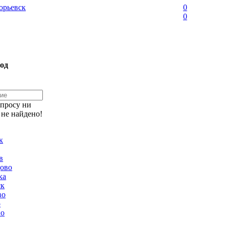
орьевск
0
0
од
апросу ни
 не найдено!
к
в
ово
ка
ск
во
о
но