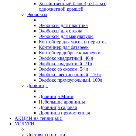
Хозяйственный блок 3,6×1,2 м с
односкатной крышей
Экобоксы
Экобоксы для пластика
Экобоксы для стекла
Экобоксы для макулатуры
Контейнер для масок и перчаток
Контейнер для батареек
Контейнер добрые крышечки
Экобокс квадратный, 46 л
Экобокс квадратный, 71л
Экобокс со скосом, 54 л
Экобокс шестигранный, 110 л
Экобокс прямоугольный, 100л
Дровница
Дровница Мини
Небольшие дровницы
Дровница садовая
Дровница прямостенная
АКЦИИ на теплицы!!!
УСЛУГИ
Доставка и оплата