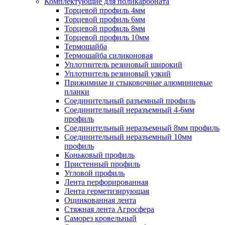
Комплектующие для поликарбоната
Торцевой профиль 4мм
Торцевой профиль 6мм
Торцевой профиль 8мм
Торцевой профиль 10мм
Термошайба
Термошайба силиконовая
Уплотнитель резиновый широкий
Уплотнитель резиновый узкий
Прижимные и стыковочные алюминиевые
планки
Соединительный разъемный профиль
Соединительный неразъемный 4-6мм
профиль
Соединительный неразъемный 8мм профиль
Соединительный неразъемный 10мм
профиль
Коньковый профиль
Пристенный профиль
Угловой профиль
Лента перфорированная
Лента герметизирующая
Оцинкованная лента
Стяжная лента Агросфера
Саморез кровельный