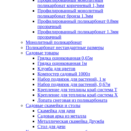
Профилированный монолитный
поликарбонат коричневый 1,3мм
Профилированный монолитный
поликарбонат бронза 1.3мм
Профилированный поликарбонат 0.8мм
прозрачный
Профилированный поликарбонат 1.3мм
прозрачный
Монолитный поликарбонат
Поликарбонат нестандартные размеры
Садовые товары
Грядка оцинкованная 0,65м
Грядка оцинкованная 1м
Клумба для цветов
Компостер садовый 1000л
Набор подвязок для растений, 1 м
Набор подвязок для растений, 0,67м
Крепление для теплицы краб система Т
Крепление для теплицы краб система Х
Лопата снеговая из поликарбоната
Садовые скамейки и столы
Скамейка для дачи
Садовая арка из металла
Металлическая скамейка Дружба
Стол для дачи