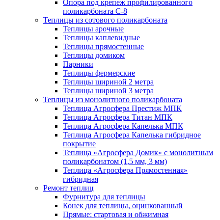
Опора под крепеж профилированного
поликарбоната С-8
Теплицы из сотового поликарбоната
Теплицы арочные
Теплицы каплевидные
Теплицы прямостенные
Теплицы домиком
Парники
Теплицы фермерские
Теплицы шириной 2 метра
Теплицы шириной 3 метра
Теплицы из монолитного поликарбоната
Теплица Агросфера Престиж МПК
Теплица Агросфера Титан МПК
Теплица Агросфера Капелька МПК
Теплица Агросфера Капелька гибридное
покрытие
Теплица «Агросфера Домик» с монолитным
поликарбонатом (1,5 мм, 3 мм)
Теплица «Агросфера Прямостенная»
гибридная
Ремонт теплиц
Фурнитура для теплицы
Конек для теплицы, оцинкованный
Прямые: стартовая и обжимная