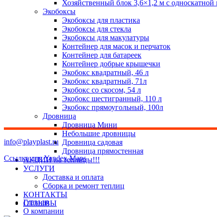
Хозяйственный блок 3,6×1,2 м с односкатной
Экобоксы
Экобоксы для пластика
Экобоксы для стекла
Экобоксы для макулатуры
Контейнер для масок и перчаток
Контейнер для батареек
Контейнер добрые крышечки
Экобокс квадратный, 46 л
Экобокс квадратный, 71л
Экобокс со скосом, 54 л
Экобокс шестигранный, 110 л
Экобокс прямоугольный, 100л
Дровница
Дровница Мини
Небольшие дровницы
info@playplast.ru
Дровница садовая
Дровница прямостенная
Ссылка для Yandex Maps
АКЦИИ на теплицы!!!
УСЛУГИ
Доставка и оплата
Сборка и ремонт теплиц
КОНТАКТЫ
Главная
ОТЗЫВЫ
О компании