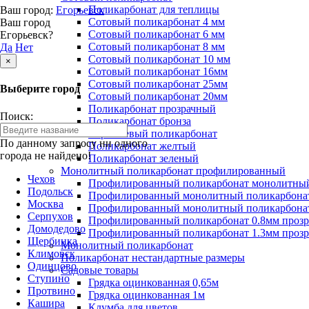
Поликарбонат для теплицы
Ваш город:
Егорьевск
Сотовый поликарбонат 4 мм
Ваш город
Сотовый поликарбонат 6 мм
Егорьевск?
Сотовый поликарбонат 8 мм
Да
Нет
Сотовый поликарбонат 10 мм
×
Сотовый поликарбонат 16мм
Сотовый поликарбонат 25мм
Выберите город
Сотовый поликарбонат 20мм
Поликарбонат прозрачный
Поиск:
Поликарбонат бронза
Коричневый поликарбонат
По данному запросу ни одного
Поликарбонат желтый
города не найдено!
Поликарбонат зеленый
Монолитный поликарбонат профилированный
Чехов
Профилированный поликарбонат монолитный
Подольск
Профилированный монолитный поликарбонат
Москва
Профилированный монолитный поликарбонат
Серпухов
Профилированный поликарбонат 0.8мм проз
Домодедово
Профилированный поликарбонат 1.3мм проз
Щербинка
Монолитный поликарбонат
Климовск
Поликарбонат нестандартные размеры
Одинцово
Садовые товары
Ступино
Грядка оцинкованная 0,65м
Протвино
Грядка оцинкованная 1м
Кашира
Клумба для цветов