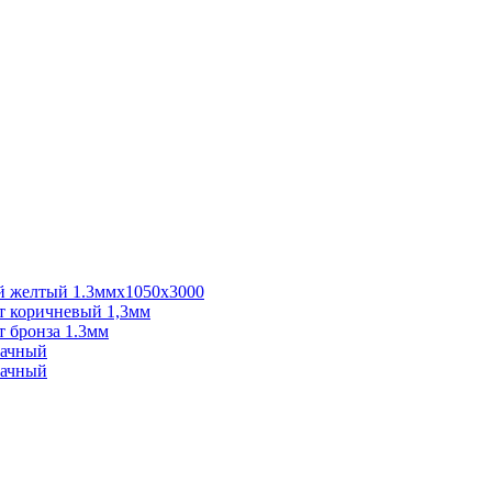
 желтый 1.3ммх1050х3000
 коричневый 1,3мм
 бронза 1.3мм
рачный
рачный