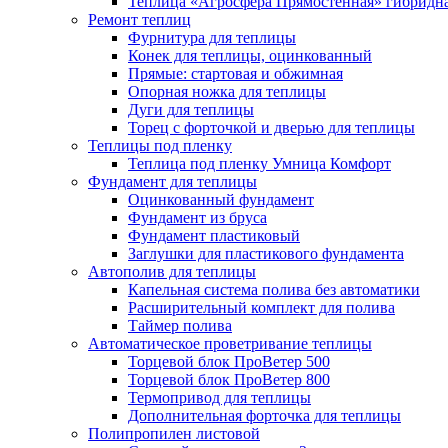
Теплица «Агросфера Прямостенная» гибридн
Ремонт теплиц
Фурнитура для теплицы
Конек для теплицы, оцинкованный
Прямые: стартовая и обжимная
Опорная ножка для теплицы
Дуги для теплицы
Торец с форточкой и дверью для теплицы
Теплицы под пленку
Теплица под пленку Умница Комфорт
Фундамент для теплицы
Оцинкованный фундамент
Фундамент из бруса
Фундамент пластиковый
Заглушки для пластикового фундамента
Автополив для теплицы
Капельная система полива без автоматики
Расширительный комплект для полива
Таймер полива
Автоматическое проветривание теплицы
Торцевой блок ПроВетер 500
Торцевой блок ПроВетер 800
Термопривод для теплицы
Дополнительная форточка для теплицы
Полипропилен листовой