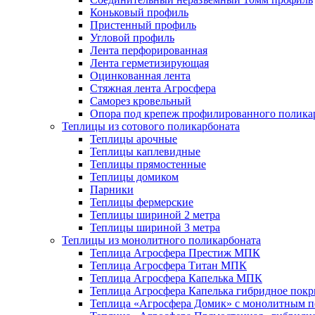
Коньковый профиль
Пристенный профиль
Угловой профиль
Лента перфорированная
Лента герметизирующая
Оцинкованная лента
Стяжная лента Агросфера
Саморез кровельный
Опора под крепеж профилированного полика
Теплицы из сотового поликарбоната
Теплицы арочные
Теплицы каплевидные
Теплицы прямостенные
Теплицы домиком
Парники
Теплицы фермерские
Теплицы шириной 2 метра
Теплицы шириной 3 метра
Теплицы из монолитного поликарбоната
Теплица Агросфера Престиж МПК
Теплица Агросфера Титан МПК
Теплица Агросфера Капелька МПК
Теплица Агросфера Капелька гибридное пок
Теплица «Агросфера Домик» с монолитным по