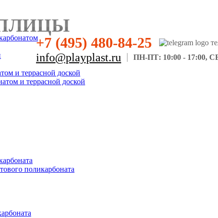
ПЛИЦЫ
карбонатом
+7 (495) 480-84-25
н
info@playplast.ru
ПН-ПТ: 10:00 - 17:00, СБ
атом и террасной доской
натом и террасной доской
карбоната
отового поликарбоната
карбоната