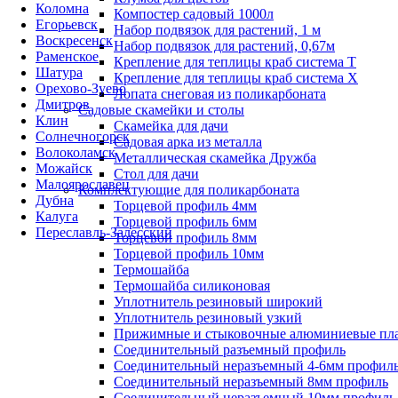
Коломна
Компостер садовый 1000л
Егорьевск
Набор подвязок для растений, 1 м
Воскресенск
Набор подвязок для растений, 0,67м
Раменское
Крепление для теплицы краб система Т
Шатура
Крепление для теплицы краб система Х
Орехово-Зуево
Лопата снеговая из поликарбоната
Дмитров
Садовые скамейки и столы
Клин
Скамейка для дачи
Солнечногорск
Садовая арка из металла
Волоколамск
Металлическая скамейка Дружба
Можайск
Стол для дачи
Малоярославец
Комплектующие для поликарбоната
Дубна
Торцевой профиль 4мм
Калуга
Торцевой профиль 6мм
Переславль-Залесский
Торцевой профиль 8мм
Торцевой профиль 10мм
Термошайба
Термошайба силиконовая
Уплотнитель резиновый широкий
Уплотнитель резиновый узкий
Прижимные и стыковочные алюминиевые пл
Соединительный разъемный профиль
Соединительный неразъемный 4-6мм профил
Соединительный неразъемный 8мм профиль
Соединительный неразъемный 10мм профиль