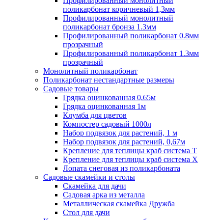
Профилированный монолитный
поликарбонат коричневый 1,3мм
Профилированный монолитный
поликарбонат бронза 1.3мм
Профилированный поликарбонат 0.8мм
прозрачный
Профилированный поликарбонат 1.3мм
прозрачный
Монолитный поликарбонат
Поликарбонат нестандартные размеры
Садовые товары
Грядка оцинкованная 0,65м
Грядка оцинкованная 1м
Клумба для цветов
Компостер садовый 1000л
Набор подвязок для растений, 1 м
Набор подвязок для растений, 0,67м
Крепление для теплицы краб система Т
Крепление для теплицы краб система Х
Лопата снеговая из поликарбоната
Садовые скамейки и столы
Скамейка для дачи
Садовая арка из металла
Металлическая скамейка Дружба
Стол для дачи