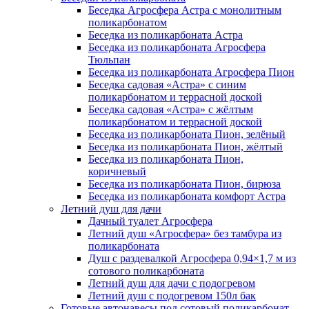
Беседка Агросфера Астра с монолитным
поликарбонатом
Беседка из поликарбоната Астра
Беседка из поликарбоната Агросфера
Тюльпан
Беседка из поликарбоната Агросфера Пион
Беседка садовая «Астра» с синим
поликарбонатом и террасной доской
Беседка садовая «Астра» с жёлтым
поликарбонатом и террасной доской
Беседка из поликарбоната Пион, зелёный
Беседка из поликарбоната Пион, жёлтый
Беседка из поликарбоната Пион,
коричневый
Беседка из поликарбоната Пион, бирюза
Беседка из поликарбоната комфорт Астра
Летний душ для дачи
Дачный туалет Агросфера
Летний душ «Агросфера» без тамбура из
поликарбоната
Душ с раздевалкой Агросфера 0,94×1,7 м из
сотового поликарбоната
Летний душ для дачи с подогревом
Летний душ с подогревом 150л бак
Готовые автонавесы под сотовый поликарбонат