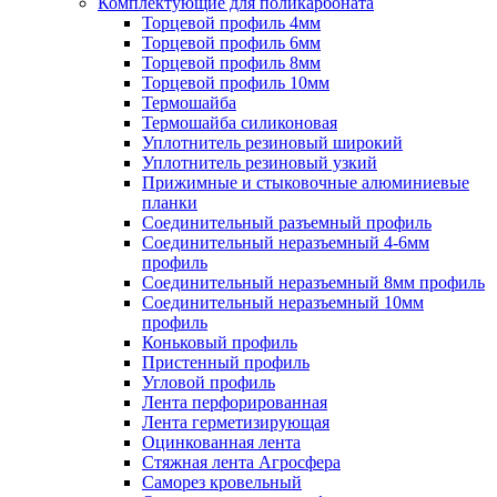
Комплектующие для поликарбоната
Торцевой профиль 4мм
Торцевой профиль 6мм
Торцевой профиль 8мм
Торцевой профиль 10мм
Термошайба
Термошайба силиконовая
Уплотнитель резиновый широкий
Уплотнитель резиновый узкий
Прижимные и стыковочные алюминиевые
планки
Соединительный разъемный профиль
Соединительный неразъемный 4-6мм
профиль
Соединительный неразъемный 8мм профиль
Соединительный неразъемный 10мм
профиль
Коньковый профиль
Пристенный профиль
Угловой профиль
Лента перфорированная
Лента герметизирующая
Оцинкованная лента
Стяжная лента Агросфера
Саморез кровельный