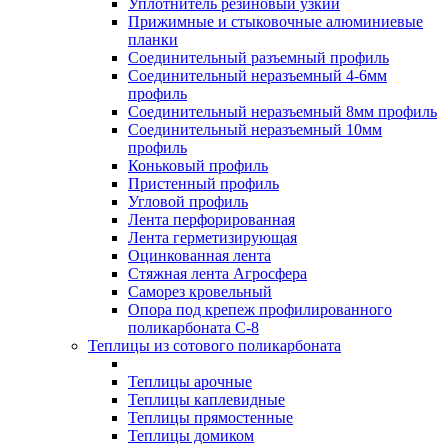
Уплотнитель резиновый узкий
Прижимные и стыковочные алюминиевые
планки
Соединительный разъемный профиль
Соединительный неразъемный 4-6мм
профиль
Соединительный неразъемный 8мм профиль
Соединительный неразъемный 10мм
профиль
Коньковый профиль
Пристенный профиль
Угловой профиль
Лента перфорированная
Лента герметизирующая
Оцинкованная лента
Стяжная лента Агросфера
Саморез кровельный
Опора под крепеж профилированного
поликарбоната С-8
Теплицы из сотового поликарбоната
Теплицы арочные
Теплицы каплевидные
Теплицы прямостенные
Теплицы домиком