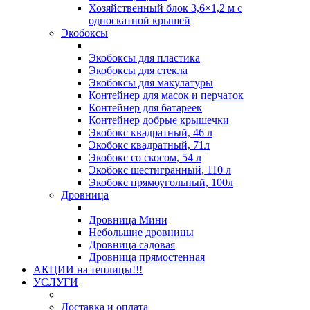
Хозяйственный блок 3,6×1,2 м с
односкатной крышей
Экобоксы
Экобоксы для пластика
Экобоксы для стекла
Экобоксы для макулатуры
Контейнер для масок и перчаток
Контейнер для батареек
Контейнер добрые крышечки
Экобокс квадратный, 46 л
Экобокс квадратный, 71л
Экобокс со скосом, 54 л
Экобокс шестигранный, 110 л
Экобокс прямоугольный, 100л
Дровница
Дровница Мини
Небольшие дровницы
Дровница садовая
Дровница прямостенная
АКЦИИ на теплицы!!!
УСЛУГИ
Доставка и оплата