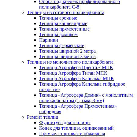
Опора под крепеж профилированного
поликарбоната С-8
Теплицы из сотового поликарбоната
Теплицы арочные
Теплицы каплевидные
Теплицы прямостенные
Теплицы домиком
Парники
Теплицы фермерские
Теплицы шириной 2 метра
Теплицы шириной 3 метра
Теплицы из монолитного поликарбоната
Теплица Агросфера Престиж МПК
Теплица Агросфера Титан МПК
Теплица Агросфера Капелька МПК
Теплица Агросфера Капелька гибридное
покрытие
Теплица «Агросфера Домик» с монолитным
поликарбонатом (1,5 мм, 3 мм)
Теплица «Агросфера Прямостенная»
гибридная
Ремонт теплиц
Фурнитура для теплицы
Конек для теплицы, оцинкованный
Прямые: стартовая и обжимная