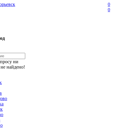
орьевск
0
0
од
апросу ни
 не найдено!
к
в
ово
ка
ск
во
о
но