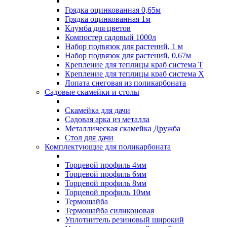
Грядка оцинкованная 0,65м
Грядка оцинкованная 1м
Клумба для цветов
Компостер садовый 1000л
Набор подвязок для растений, 1 м
Набор подвязок для растений, 0,67м
Крепление для теплицы краб система Т
Крепление для теплицы краб система Х
Лопата снеговая из поликарбоната
Садовые скамейки и столы
Скамейка для дачи
Садовая арка из металла
Металлическая скамейка Дружба
Стол для дачи
Комплектующие для поликарбоната
Торцевой профиль 4мм
Торцевой профиль 6мм
Торцевой профиль 8мм
Торцевой профиль 10мм
Термошайба
Термошайба силиконовая
Уплотнитель резиновый широкий