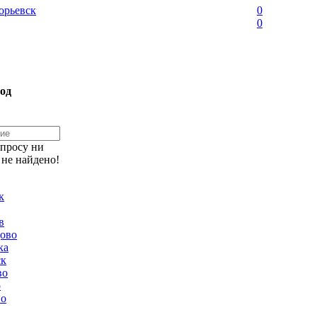
орьевск
0
0
од
апросу ни
 не найдено!
к
в
ово
ка
ск
во
о
но