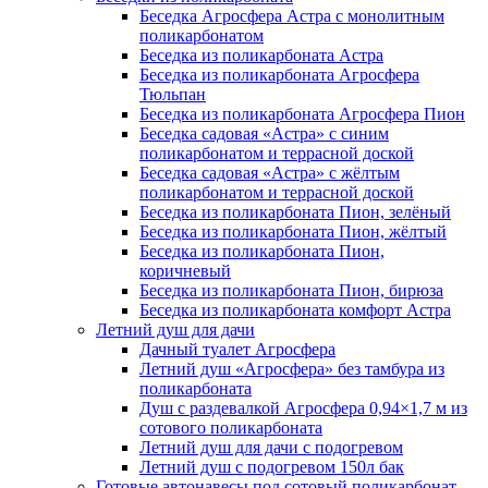
Беседка Агросфера Астра с монолитным
поликарбонатом
Беседка из поликарбоната Астра
Беседка из поликарбоната Агросфера
Тюльпан
Беседка из поликарбоната Агросфера Пион
Беседка садовая «Астра» с синим
поликарбонатом и террасной доской
Беседка садовая «Астра» с жёлтым
поликарбонатом и террасной доской
Беседка из поликарбоната Пион, зелёный
Беседка из поликарбоната Пион, жёлтый
Беседка из поликарбоната Пион,
коричневый
Беседка из поликарбоната Пион, бирюза
Беседка из поликарбоната комфорт Астра
Летний душ для дачи
Дачный туалет Агросфера
Летний душ «Агросфера» без тамбура из
поликарбоната
Душ с раздевалкой Агросфера 0,94×1,7 м из
сотового поликарбоната
Летний душ для дачи с подогревом
Летний душ с подогревом 150л бак
Готовые автонавесы под сотовый поликарбонат