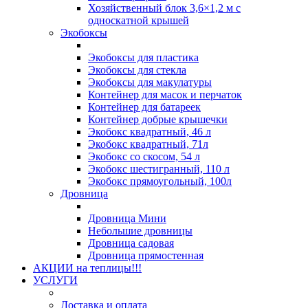
Хозяйственный блок 3,6×1,2 м с
односкатной крышей
Экобоксы
Экобоксы для пластика
Экобоксы для стекла
Экобоксы для макулатуры
Контейнер для масок и перчаток
Контейнер для батареек
Контейнер добрые крышечки
Экобокс квадратный, 46 л
Экобокс квадратный, 71л
Экобокс со скосом, 54 л
Экобокс шестигранный, 110 л
Экобокс прямоугольный, 100л
Дровница
Дровница Мини
Небольшие дровницы
Дровница садовая
Дровница прямостенная
АКЦИИ на теплицы!!!
УСЛУГИ
Доставка и оплата