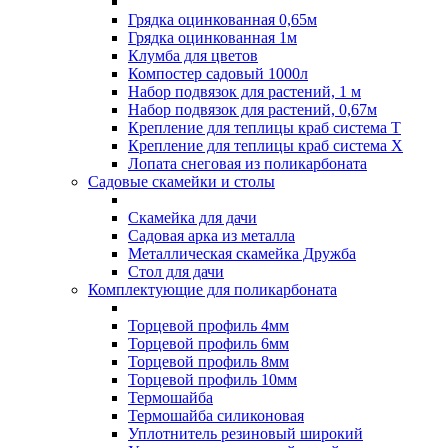
Грядка оцинкованная 0,65м
Грядка оцинкованная 1м
Клумба для цветов
Компостер садовый 1000л
Набор подвязок для растений, 1 м
Набор подвязок для растений, 0,67м
Крепление для теплицы краб система Т
Крепление для теплицы краб система Х
Лопата снеговая из поликарбоната
Садовые скамейки и столы
Скамейка для дачи
Садовая арка из металла
Металлическая скамейка Дружба
Стол для дачи
Комплектующие для поликарбоната
Торцевой профиль 4мм
Торцевой профиль 6мм
Торцевой профиль 8мм
Торцевой профиль 10мм
Термошайба
Термошайба силиконовая
Уплотнитель резиновый широкий