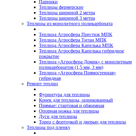
Парники
Теплицы фермерские
Теплицы шириной 2 метра
Теплицы шириной 3 метра
Теплицы из монолитного поликарбоната
Теплица Агросфера Престиж МПК
Теплица Агросфера Титан МПК
Теплица Агросфера Капелька МПК
Теплица Агросфера Капелька гибридное
покрытие
Теплица «Агросфера Домик» с монолитным
поликарбонатом (1,5 мм, 3 мм)
Теплица «Агросфера Прямостенная»
гибридная
Ремонт теплиц
Фурнитура для теплицы
Конек для теплицы, оцинкованный
Прямые: стартовая и обжимная
Опорная ножка для теплицы
Дуги для теплицы
Торец с форточкой и дверью для теплицы
Теплицы под пленку