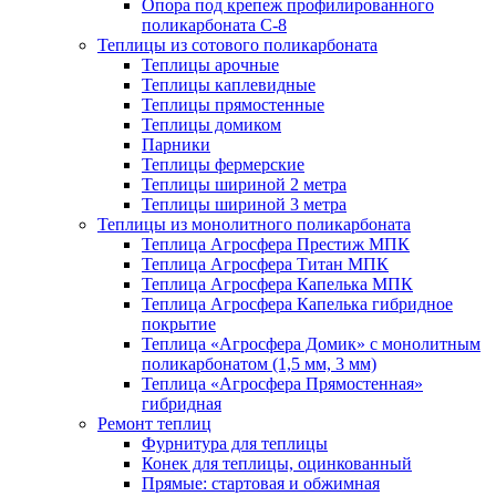
Опора под крепеж профилированного
поликарбоната С-8
Теплицы из сотового поликарбоната
Теплицы арочные
Теплицы каплевидные
Теплицы прямостенные
Теплицы домиком
Парники
Теплицы фермерские
Теплицы шириной 2 метра
Теплицы шириной 3 метра
Теплицы из монолитного поликарбоната
Теплица Агросфера Престиж МПК
Теплица Агросфера Титан МПК
Теплица Агросфера Капелька МПК
Теплица Агросфера Капелька гибридное
покрытие
Теплица «Агросфера Домик» с монолитным
поликарбонатом (1,5 мм, 3 мм)
Теплица «Агросфера Прямостенная»
гибридная
Ремонт теплиц
Фурнитура для теплицы
Конек для теплицы, оцинкованный
Прямые: стартовая и обжимная