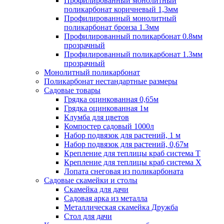
Профилированный монолитный
поликарбонат коричневый 1,3мм
Профилированный монолитный
поликарбонат бронза 1.3мм
Профилированный поликарбонат 0.8мм
прозрачный
Профилированный поликарбонат 1.3мм
прозрачный
Монолитный поликарбонат
Поликарбонат нестандартные размеры
Садовые товары
Грядка оцинкованная 0,65м
Грядка оцинкованная 1м
Клумба для цветов
Компостер садовый 1000л
Набор подвязок для растений, 1 м
Набор подвязок для растений, 0,67м
Крепление для теплицы краб система Т
Крепление для теплицы краб система Х
Лопата снеговая из поликарбоната
Садовые скамейки и столы
Скамейка для дачи
Садовая арка из металла
Металлическая скамейка Дружба
Стол для дачи