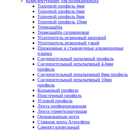
Комплектующие для поликарбоната
Торцевой профиль 4мм
Торцевой профиль 6мм
Торцевой профиль 8мм
Торцевой профиль 10мм
Термошайба
Термошайба силиконовая
Уплотнитель резиновый широкий
Уплотнитель резиновый узкий
Прижимные и стыковочные алюминиевые
планки
Соединительный разъемный профиль
Соединительный неразъемный 4-6мм
профиль
Соединительный неразъемный 8мм профиль
Соединительный неразъемный 10мм
профиль
Коньковый профиль
Пристенный профиль
Угловой профиль
Лента перфорированная
Лента герметизирующая
Оцинкованная лента
Стяжная лента Агросфера
Саморез кровельный