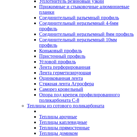
Уплотнитель резиновый узкий
Прижимные и стыковочные алюминиевые
планки
Соединительный разъемный профиль
Соединительный неразъемный 4-6мм
профиль
Соединительный неразъемный 8мм профиль
Соединительный неразъемный 10мм
профиль
Коньковый профиль
Пристенный профиль
Угловой профиль
Лента перфорированная
Лента герметизирующая
Оцинкованная лента
Стяжная лента Агросфера
Саморез кровельный
Опора под крепеж профилированного
поликарбоната С-8
Теплицы из сотового поликарбоната
Теплицы арочные
Теплицы каплевидные
Теплицы прямостенные
Теплицы домиком