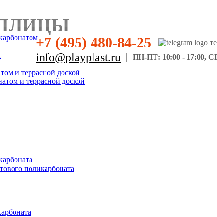
ПЛИЦЫ
карбонатом
+7 (495) 480-84-25
н
info@playplast.ru
ПН-ПТ: 10:00 - 17:00, СБ
атом и террасной доской
натом и террасной доской
карбоната
отового поликарбоната
карбоната