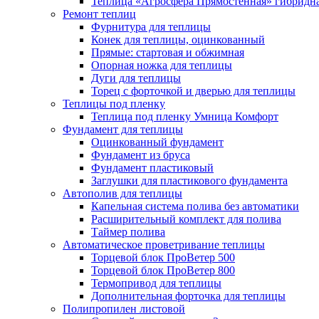
Теплица «Агросфера Прямостенная» гибридн
Ремонт теплиц
Фурнитура для теплицы
Конек для теплицы, оцинкованный
Прямые: стартовая и обжимная
Опорная ножка для теплицы
Дуги для теплицы
Торец с форточкой и дверью для теплицы
Теплицы под пленку
Теплица под пленку Умница Комфорт
Фундамент для теплицы
Оцинкованный фундамент
Фундамент из бруса
Фундамент пластиковый
Заглушки для пластикового фундамента
Автополив для теплицы
Капельная система полива без автоматики
Расширительный комплект для полива
Таймер полива
Автоматическое проветривание теплицы
Торцевой блок ПроВетер 500
Торцевой блок ПроВетер 800
Термопривод для теплицы
Дополнительная форточка для теплицы
Полипропилен листовой