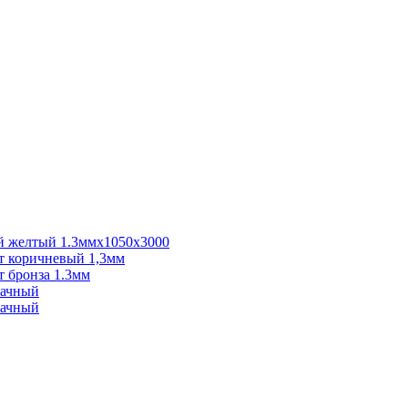
 желтый 1.3ммх1050х3000
 коричневый 1,3мм
 бронза 1.3мм
рачный
рачный