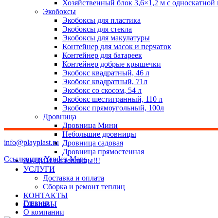
Хозяйственный блок 3,6×1,2 м с односкатной
Экобоксы
Экобоксы для пластика
Экобоксы для стекла
Экобоксы для макулатуры
Контейнер для масок и перчаток
Контейнер для батареек
Контейнер добрые крышечки
Экобокс квадратный, 46 л
Экобокс квадратный, 71л
Экобокс со скосом, 54 л
Экобокс шестигранный, 110 л
Экобокс прямоугольный, 100л
Дровница
Дровница Мини
Небольшие дровницы
info@playplast.ru
Дровница садовая
Дровница прямостенная
Ссылка для Yandex Maps
АКЦИИ на теплицы!!!
УСЛУГИ
Доставка и оплата
Сборка и ремонт теплиц
КОНТАКТЫ
Главная
ОТЗЫВЫ
О компании