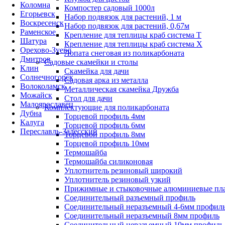
Коломна
Компостер садовый 1000л
Егорьевск
Набор подвязок для растений, 1 м
Воскресенск
Набор подвязок для растений, 0,67м
Раменское
Крепление для теплицы краб система Т
Шатура
Крепление для теплицы краб система Х
Орехово-Зуево
Лопата снеговая из поликарбоната
Дмитров
Садовые скамейки и столы
Клин
Скамейка для дачи
Солнечногорск
Садовая арка из металла
Волоколамск
Металлическая скамейка Дружба
Можайск
Стол для дачи
Малоярославец
Комплектующие для поликарбоната
Дубна
Торцевой профиль 4мм
Калуга
Торцевой профиль 6мм
Переславль-Залесский
Торцевой профиль 8мм
Торцевой профиль 10мм
Термошайба
Термошайба силиконовая
Уплотнитель резиновый широкий
Уплотнитель резиновый узкий
Прижимные и стыковочные алюминиевые пл
Соединительный разъемный профиль
Соединительный неразъемный 4-6мм профил
Соединительный неразъемный 8мм профиль
Соединительный неразъемный 10мм профиль