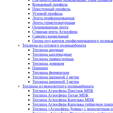
Коньковый профиль
Пристенный профиль
Угловой профиль
Лента перфорированная
Лента герметизирующая
Оцинкованная лента
Стяжная лента Агросфера
Саморез кровельный
Опора под крепеж профилированного полика
Теплицы из сотового поликарбоната
Теплицы арочные
Теплицы каплевидные
Теплицы прямостенные
Теплицы домиком
Парники
Теплицы фермерские
Теплицы шириной 2 метра
Теплицы шириной 3 метра
Теплицы из монолитного поликарбоната
Теплица Агросфера Престиж МПК
Теплица Агросфера Титан МПК
Теплица Агросфера Капелька МПК
Теплица Агросфера Капелька гибридное пок
Теплица «Агросфера Домик» с монолитным по