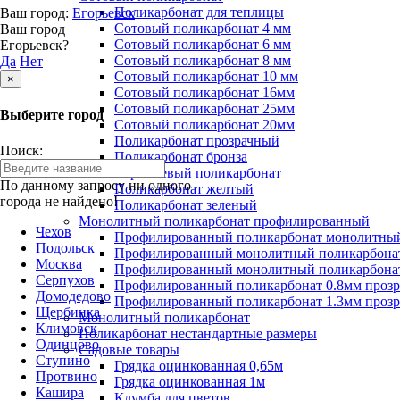
Поликарбонат для теплицы
Ваш город:
Егорьевск
Сотовый поликарбонат 4 мм
Ваш город
Сотовый поликарбонат 6 мм
Егорьевск?
Сотовый поликарбонат 8 мм
Да
Нет
Сотовый поликарбонат 10 мм
×
Сотовый поликарбонат 16мм
Сотовый поликарбонат 25мм
Выберите город
Сотовый поликарбонат 20мм
Поликарбонат прозрачный
Поиск:
Поликарбонат бронза
Коричневый поликарбонат
По данному запросу ни одного
Поликарбонат желтый
города не найдено!
Поликарбонат зеленый
Монолитный поликарбонат профилированный
Чехов
Профилированный поликарбонат монолитный
Подольск
Профилированный монолитный поликарбонат
Москва
Профилированный монолитный поликарбонат
Серпухов
Профилированный поликарбонат 0.8мм проз
Домодедово
Профилированный поликарбонат 1.3мм проз
Щербинка
Монолитный поликарбонат
Климовск
Поликарбонат нестандартные размеры
Одинцово
Садовые товары
Ступино
Грядка оцинкованная 0,65м
Протвино
Грядка оцинкованная 1м
Кашира
Клумба для цветов