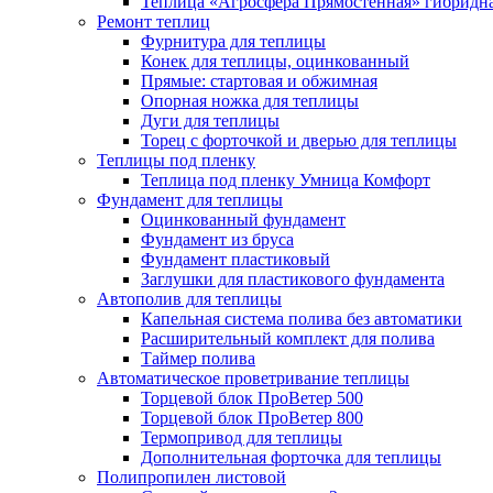
Теплица «Агросфера Прямостенная» гибридн
Ремонт теплиц
Фурнитура для теплицы
Конек для теплицы, оцинкованный
Прямые: стартовая и обжимная
Опорная ножка для теплицы
Дуги для теплицы
Торец с форточкой и дверью для теплицы
Теплицы под пленку
Теплица под пленку Умница Комфорт
Фундамент для теплицы
Оцинкованный фундамент
Фундамент из бруса
Фундамент пластиковый
Заглушки для пластикового фундамента
Автополив для теплицы
Капельная система полива без автоматики
Расширительный комплект для полива
Таймер полива
Автоматическое проветривание теплицы
Торцевой блок ПроВетер 500
Торцевой блок ПроВетер 800
Термопривод для теплицы
Дополнительная форточка для теплицы
Полипропилен листовой