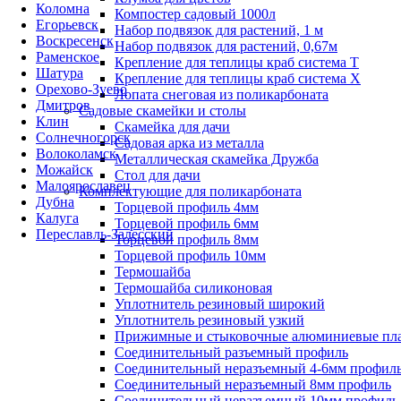
Коломна
Компостер садовый 1000л
Егорьевск
Набор подвязок для растений, 1 м
Воскресенск
Набор подвязок для растений, 0,67м
Раменское
Крепление для теплицы краб система Т
Шатура
Крепление для теплицы краб система Х
Орехово-Зуево
Лопата снеговая из поликарбоната
Дмитров
Садовые скамейки и столы
Клин
Скамейка для дачи
Солнечногорск
Садовая арка из металла
Волоколамск
Металлическая скамейка Дружба
Можайск
Стол для дачи
Малоярославец
Комплектующие для поликарбоната
Дубна
Торцевой профиль 4мм
Калуга
Торцевой профиль 6мм
Переславль-Залесский
Торцевой профиль 8мм
Торцевой профиль 10мм
Термошайба
Термошайба силиконовая
Уплотнитель резиновый широкий
Уплотнитель резиновый узкий
Прижимные и стыковочные алюминиевые пл
Соединительный разъемный профиль
Соединительный неразъемный 4-6мм профил
Соединительный неразъемный 8мм профиль
Соединительный неразъемный 10мм профиль