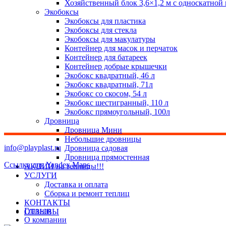
Хозяйственный блок 3,6×1,2 м с односкатной
Экобоксы
Экобоксы для пластика
Экобоксы для стекла
Экобоксы для макулатуры
Контейнер для масок и перчаток
Контейнер для батареек
Контейнер добрые крышечки
Экобокс квадратный, 46 л
Экобокс квадратный, 71л
Экобокс со скосом, 54 л
Экобокс шестигранный, 110 л
Экобокс прямоугольный, 100л
Дровница
Дровница Мини
Небольшие дровницы
info@playplast.ru
Дровница садовая
Дровница прямостенная
Ссылка для Yandex Maps
АКЦИИ на теплицы!!!
УСЛУГИ
Доставка и оплата
Сборка и ремонт теплиц
КОНТАКТЫ
Главная
ОТЗЫВЫ
О компании