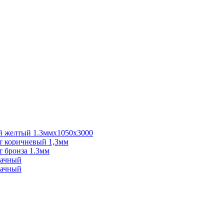
 желтый 1.3ммх1050х3000
 коричневый 1,3мм
 бронза 1.3мм
рачный
рачный