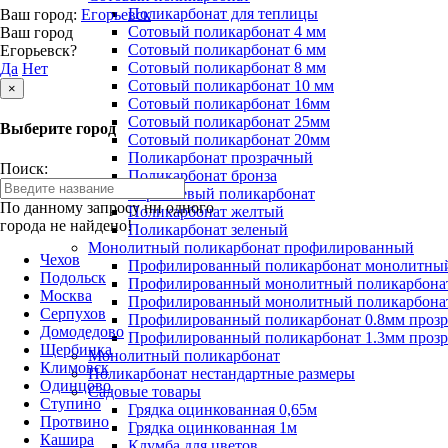
Поликарбонат для теплицы
Ваш город:
Егорьевск
Сотовый поликарбонат 4 мм
Ваш город
Сотовый поликарбонат 6 мм
Егорьевск?
Сотовый поликарбонат 8 мм
Да
Нет
Сотовый поликарбонат 10 мм
×
Сотовый поликарбонат 16мм
Сотовый поликарбонат 25мм
Выберите город
Сотовый поликарбонат 20мм
Поликарбонат прозрачный
Поиск:
Поликарбонат бронза
Коричневый поликарбонат
По данному запросу ни одного
Поликарбонат желтый
города не найдено!
Поликарбонат зеленый
Монолитный поликарбонат профилированный
Чехов
Профилированный поликарбонат монолитный
Подольск
Профилированный монолитный поликарбонат
Москва
Профилированный монолитный поликарбонат
Серпухов
Профилированный поликарбонат 0.8мм проз
Домодедово
Профилированный поликарбонат 1.3мм проз
Щербинка
Монолитный поликарбонат
Климовск
Поликарбонат нестандартные размеры
Одинцово
Садовые товары
Ступино
Грядка оцинкованная 0,65м
Протвино
Грядка оцинкованная 1м
Кашира
Клумба для цветов