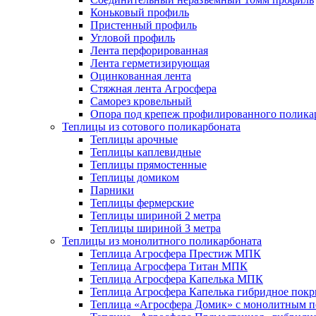
Коньковый профиль
Пристенный профиль
Угловой профиль
Лента перфорированная
Лента герметизирующая
Оцинкованная лента
Стяжная лента Агросфера
Саморез кровельный
Опора под крепеж профилированного полика
Теплицы из сотового поликарбоната
Теплицы арочные
Теплицы каплевидные
Теплицы прямостенные
Теплицы домиком
Парники
Теплицы фермерские
Теплицы шириной 2 метра
Теплицы шириной 3 метра
Теплицы из монолитного поликарбоната
Теплица Агросфера Престиж МПК
Теплица Агросфера Титан МПК
Теплица Агросфера Капелька МПК
Теплица Агросфера Капелька гибридное пок
Теплица «Агросфера Домик» с монолитным по