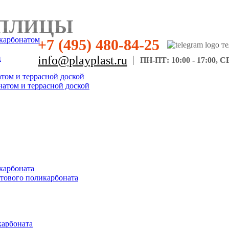
ПЛИЦЫ
карбонатом
+7 (495) 480-84-25
н
info@playplast.ru
ПН-ПТ: 10:00 - 17:00, СБ
атом и террасной доской
натом и террасной доской
карбоната
отового поликарбоната
карбоната