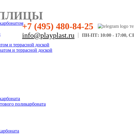
ПЛИЦЫ
карбонатом
+7 (495) 480-84-25
н
info@playplast.ru
ПН-ПТ: 10:00 - 17:00, СБ
атом и террасной доской
натом и террасной доской
карбоната
отового поликарбоната
карбоната