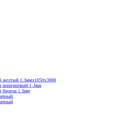
 желтый 1.3ммх1050х3000
 коричневый 1,3мм
 бронза 1.3мм
рачный
рачный