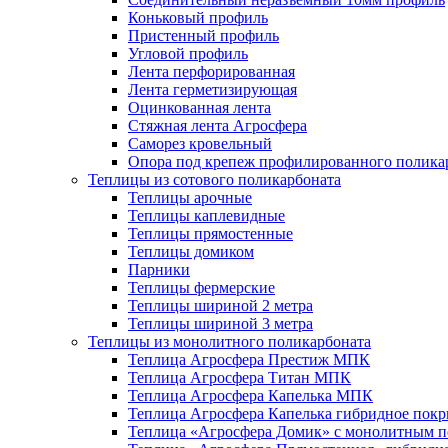
Коньковый профиль
Пристенный профиль
Угловой профиль
Лента перфорированная
Лента герметизирующая
Оцинкованная лента
Стяжная лента Агросфера
Саморез кровельный
Опора под крепеж профилированного полика
Теплицы из сотового поликарбоната
Теплицы арочные
Теплицы каплевидные
Теплицы прямостенные
Теплицы домиком
Парники
Теплицы фермерские
Теплицы шириной 2 метра
Теплицы шириной 3 метра
Теплицы из монолитного поликарбоната
Теплица Агросфера Престиж МПК
Теплица Агросфера Титан МПК
Теплица Агросфера Капелька МПК
Теплица Агросфера Капелька гибридное пок
Теплица «Агросфера Домик» с монолитным по