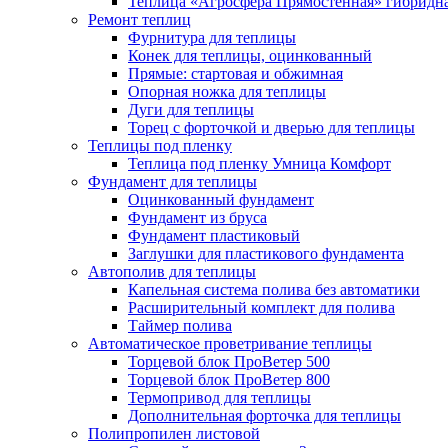
Теплица «Агросфера Прямостенная» гибридн
Ремонт теплиц
Фурнитура для теплицы
Конек для теплицы, оцинкованный
Прямые: стартовая и обжимная
Опорная ножка для теплицы
Дуги для теплицы
Торец с форточкой и дверью для теплицы
Теплицы под пленку
Теплица под пленку Умница Комфорт
Фундамент для теплицы
Оцинкованный фундамент
Фундамент из бруса
Фундамент пластиковый
Заглушки для пластикового фундамента
Автополив для теплицы
Капельная система полива без автоматики
Расширительный комплект для полива
Таймер полива
Автоматическое проветривание теплицы
Торцевой блок ПроВетер 500
Торцевой блок ПроВетер 800
Термопривод для теплицы
Дополнительная форточка для теплицы
Полипропилен листовой