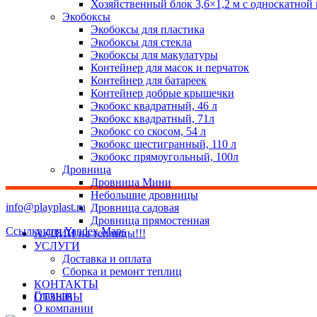
Хозяйственный блок 3,6×1,2 м с односкатной
Экобоксы
Экобоксы для пластика
Экобоксы для стекла
Экобоксы для макулатуры
Контейнер для масок и перчаток
Контейнер для батареек
Контейнер добрые крышечки
Экобокс квадратный, 46 л
Экобокс квадратный, 71л
Экобокс со скосом, 54 л
Экобокс шестигранный, 110 л
Экобокс прямоугольный, 100л
Дровница
Дровница Мини
Небольшие дровницы
info@playplast.ru
Дровница садовая
Дровница прямостенная
Ссылка для Yandex Maps
АКЦИИ на теплицы!!!
УСЛУГИ
Доставка и оплата
Сборка и ремонт теплиц
КОНТАКТЫ
Главная
ОТЗЫВЫ
О компании