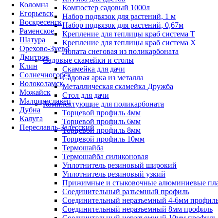
Коломна
Компостер садовый 1000л
Егорьевск
Набор подвязок для растений, 1 м
Воскресенск
Набор подвязок для растений, 0,67м
Раменское
Крепление для теплицы краб система Т
Шатура
Крепление для теплицы краб система Х
Орехово-Зуево
Лопата снеговая из поликарбоната
Дмитров
Садовые скамейки и столы
Клин
Скамейка для дачи
Солнечногорск
Садовая арка из металла
Волоколамск
Металлическая скамейка Дружба
Можайск
Стол для дачи
Малоярославец
Комплектующие для поликарбоната
Дубна
Торцевой профиль 4мм
Калуга
Торцевой профиль 6мм
Переславль-Залесский
Торцевой профиль 8мм
Торцевой профиль 10мм
Термошайба
Термошайба силиконовая
Уплотнитель резиновый широкий
Уплотнитель резиновый узкий
Прижимные и стыковочные алюминиевые пл
Соединительный разъемный профиль
Соединительный неразъемный 4-6мм профил
Соединительный неразъемный 8мм профиль
Соединительный неразъемный 10мм профиль