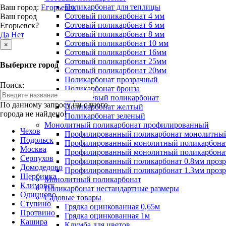
Поликарбонат для теплицы
Ваш город:
Егорьевск
Сотовый поликарбонат 4 мм
Ваш город
Сотовый поликарбонат 6 мм
Егорьевск?
Сотовый поликарбонат 8 мм
Да
Нет
Сотовый поликарбонат 10 мм
×
Сотовый поликарбонат 16мм
Сотовый поликарбонат 25мм
Выберите город
Сотовый поликарбонат 20мм
Поликарбонат прозрачный
Поиск:
Поликарбонат бронза
Коричневый поликарбонат
По данному запросу ни одного
Поликарбонат желтый
города не найдено!
Поликарбонат зеленый
Монолитный поликарбонат профилированный
Чехов
Профилированный поликарбонат монолитный
Подольск
Профилированный монолитный поликарбонат
Москва
Профилированный монолитный поликарбонат
Серпухов
Профилированный поликарбонат 0.8мм проз
Домодедово
Профилированный поликарбонат 1.3мм проз
Щербинка
Монолитный поликарбонат
Климовск
Поликарбонат нестандартные размеры
Одинцово
Садовые товары
Ступино
Грядка оцинкованная 0,65м
Протвино
Грядка оцинкованная 1м
Кашира
Клумба для цветов