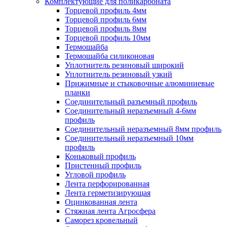
Комплектующие для поликарбоната
Торцевой профиль 4мм
Торцевой профиль 6мм
Торцевой профиль 8мм
Торцевой профиль 10мм
Термошайба
Термошайба силиконовая
Уплотнитель резиновый широкий
Уплотнитель резиновый узкий
Прижимные и стыковочные алюминиевые
планки
Соединительный разъемный профиль
Соединительный неразъемный 4-6мм
профиль
Соединительный неразъемный 8мм профиль
Соединительный неразъемный 10мм
профиль
Коньковый профиль
Пристенный профиль
Угловой профиль
Лента перфорированная
Лента герметизирующая
Оцинкованная лента
Стяжная лента Агросфера
Саморез кровельный