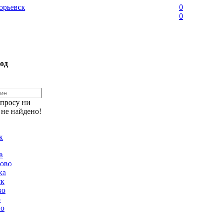
орьевск
0
0
од
апросу ни
 не найдено!
к
в
ово
ка
ск
во
о
но