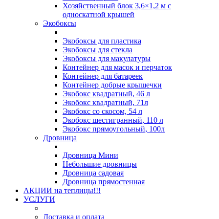
Хозяйственный блок 3,6×1,2 м с
односкатной крышей
Экобоксы
Экобоксы для пластика
Экобоксы для стекла
Экобоксы для макулатуры
Контейнер для масок и перчаток
Контейнер для батареек
Контейнер добрые крышечки
Экобокс квадратный, 46 л
Экобокс квадратный, 71л
Экобокс со скосом, 54 л
Экобокс шестигранный, 110 л
Экобокс прямоугольный, 100л
Дровница
Дровница Мини
Небольшие дровницы
Дровница садовая
Дровница прямостенная
АКЦИИ на теплицы!!!
УСЛУГИ
Доставка и оплата