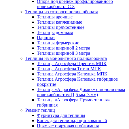
Опора под крепеж профилированного
поликарбоната С-8
Теплицы из сотового поликарбоната
Теплицы арочные
Теплицы каплевидные
Теплицы прямостенные
Теплицы домиком
Парники
Теплицы фермерские
Теплицы шириной 2 метра
Теплицы шириной 3 метра
Теплицы из монолитного поликарбоната
Теплица Агросфера Престиж МПК
Теплица Агросфера Титан МПК
Теплица Агросфера Капелька МПК
Теплица Агросфера Капелька гибридное
покрытие
Теплица «Агросфера Домик» с монолитным
поликарбонатом (1,5 мм, 3 мм)
Теплица «Агросфера Прямостенная»
гибридная
Ремонт теплиц
Фурнитура для теплицы
Конек для теплицы, оцинкованный
Прямые: стартовая и обжимная