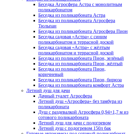
Беседка Агросфера Астра с монолитным
поликарбонатом
Беседка из поликарбоната Астра
Беседка из поликарбоната Агросфера
Тюльпан
Беседка из поликарбоната Агросфера Пион
Беседка садовая «Астра» с синим
поликарбонатом и террасной доской
Беседка садовая «Астра» с жёлтым
поликарбонатом и террасной доской
Беседка из поликарбоната Пион, зелёный
Беседка из поликарбоната Пион, жёлтый
Беседка из поликарбоната Пион,
коричневый
Беседка из поликарбоната Пион, бирюза
Беседка из поликарбоната комфорт Астра
Летний душ для дачи
Дачный туалет Агросфера
Летний душ «Агросфера» без тамбура из
поликарбоната
Душ с раздевалкой Агросфера 0,94×1,7 м из
сотового поликарбоната
Летний душ для дачи с подогревом
Летний душ с подогревом 150л бак
Готовые автонавесы под сотовый поликарбонат