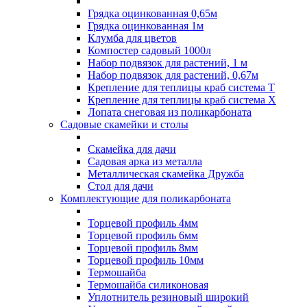
Грядка оцинкованная 0,65м
Грядка оцинкованная 1м
Клумба для цветов
Компостер садовый 1000л
Набор подвязок для растений, 1 м
Набор подвязок для растений, 0,67м
Крепление для теплицы краб система Т
Крепление для теплицы краб система Х
Лопата снеговая из поликарбоната
Садовые скамейки и столы
Скамейка для дачи
Садовая арка из металла
Металлическая скамейка Дружба
Стол для дачи
Комплектующие для поликарбоната
Торцевой профиль 4мм
Торцевой профиль 6мм
Торцевой профиль 8мм
Торцевой профиль 10мм
Термошайба
Термошайба силиконовая
Уплотнитель резиновый широкий