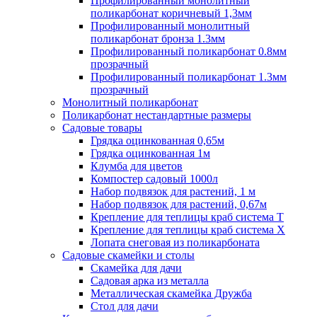
Профилированный монолитный
поликарбонат коричневый 1,3мм
Профилированный монолитный
поликарбонат бронза 1.3мм
Профилированный поликарбонат 0.8мм
прозрачный
Профилированный поликарбонат 1.3мм
прозрачный
Монолитный поликарбонат
Поликарбонат нестандартные размеры
Садовые товары
Грядка оцинкованная 0,65м
Грядка оцинкованная 1м
Клумба для цветов
Компостер садовый 1000л
Набор подвязок для растений, 1 м
Набор подвязок для растений, 0,67м
Крепление для теплицы краб система Т
Крепление для теплицы краб система Х
Лопата снеговая из поликарбоната
Садовые скамейки и столы
Скамейка для дачи
Садовая арка из металла
Металлическая скамейка Дружба
Стол для дачи