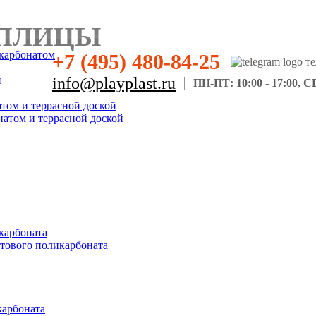
ПЛИЦЫ
карбонатом
+7 (495) 480-84-25
н
info@playplast.ru
ПН-ПТ: 10:00 - 17:00, СБ
атом и террасной доской
натом и террасной доской
карбоната
отового поликарбоната
карбоната