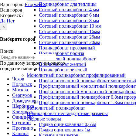
Поликарбонат для теплицы
Ваш город:
Егорьевск
Сотовый поликарбонат 4 мм
Ваш город
Сотовый поликарбонат 6 мм
Егорьевск?
Сотовый поликарбонат 8 мм
Да
Нет
Сотовый поликарбонат 10 мм
×
Сотовый поликарбонат 16мм
Сотовый поликарбонат 25мм
Выберите город
Сотовый поликарбонат 20мм
Поликарбонат прозрачный
Поиск:
Поликарбонат бронза
Коричневый поликарбонат
По данному запросу ни одного
Поликарбонат желтый
города не найдено!
Поликарбонат зеленый
Монолитный поликарбонат профилированный
Чехов
Профилированный поликарбонат монолитный
Подольск
Профилированный монолитный поликарбонат
Москва
Профилированный монолитный поликарбонат
Серпухов
Профилированный поликарбонат 0.8мм проз
Домодедово
Профилированный поликарбонат 1.3мм проз
Щербинка
Монолитный поликарбонат
Климовск
Поликарбонат нестандартные размеры
Одинцово
Садовые товары
Ступино
Грядка оцинкованная 0,65м
Протвино
Грядка оцинкованная 1м
Кашира
Клумба для цветов