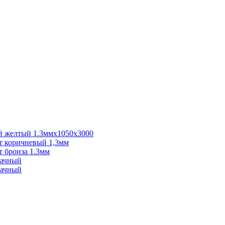
 желтый 1.3ммх1050х3000
 коричневый 1,3мм
 бронза 1.3мм
рачный
рачный