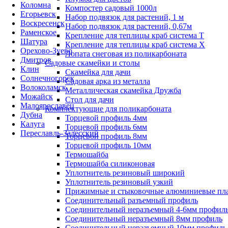
Коломна
Компостер садовый 1000л
Егорьевск
Набор подвязок для растений, 1 м
Воскресенск
Набор подвязок для растений, 0,67м
Раменское
Крепление для теплицы краб система Т
Шатура
Крепление для теплицы краб система Х
Орехово-Зуево
Лопата снеговая из поликарбоната
Дмитров
Садовые скамейки и столы
Клин
Скамейка для дачи
Солнечногорск
Садовая арка из металла
Волоколамск
Металлическая скамейка Дружба
Можайск
Стол для дачи
Малоярославец
Комплектующие для поликарбоната
Дубна
Торцевой профиль 4мм
Калуга
Торцевой профиль 6мм
Переславль-Залесский
Торцевой профиль 8мм
Торцевой профиль 10мм
Термошайба
Термошайба силиконовая
Уплотнитель резиновый широкий
Уплотнитель резиновый узкий
Прижимные и стыковочные алюминиевые пл
Соединительный разъемный профиль
Соединительный неразъемный 4-6мм профил
Соединительный неразъемный 8мм профиль
Соединительный неразъемный 10мм профиль