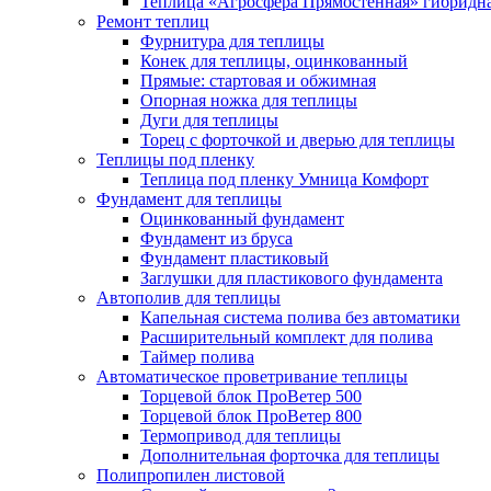
Теплица «Агросфера Прямостенная» гибридн
Ремонт теплиц
Фурнитура для теплицы
Конек для теплицы, оцинкованный
Прямые: стартовая и обжимная
Опорная ножка для теплицы
Дуги для теплицы
Торец с форточкой и дверью для теплицы
Теплицы под пленку
Теплица под пленку Умница Комфорт
Фундамент для теплицы
Оцинкованный фундамент
Фундамент из бруса
Фундамент пластиковый
Заглушки для пластикового фундамента
Автополив для теплицы
Капельная система полива без автоматики
Расширительный комплект для полива
Таймер полива
Автоматическое проветривание теплицы
Торцевой блок ПроВетер 500
Торцевой блок ПроВетер 800
Термопривод для теплицы
Дополнительная форточка для теплицы
Полипропилен листовой