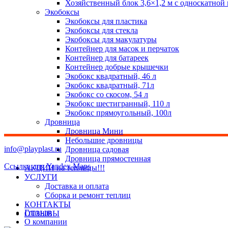
Хозяйственный блок 3,6×1,2 м с односкатной
Экобоксы
Экобоксы для пластика
Экобоксы для стекла
Экобоксы для макулатуры
Контейнер для масок и перчаток
Контейнер для батареек
Контейнер добрые крышечки
Экобокс квадратный, 46 л
Экобокс квадратный, 71л
Экобокс со скосом, 54 л
Экобокс шестигранный, 110 л
Экобокс прямоугольный, 100л
Дровница
Дровница Мини
Небольшие дровницы
info@playplast.ru
Дровница садовая
Дровница прямостенная
Ссылка для Yandex Maps
АКЦИИ на теплицы!!!
УСЛУГИ
Доставка и оплата
Сборка и ремонт теплиц
КОНТАКТЫ
Главная
ОТЗЫВЫ
О компании