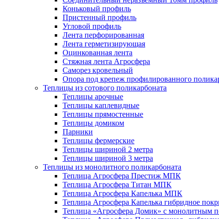
Коньковый профиль
Пристенный профиль
Угловой профиль
Лента перфорированная
Лента герметизирующая
Оцинкованная лента
Стяжная лента Агросфера
Саморез кровельный
Опора под крепеж профилированного полика
Теплицы из сотового поликарбоната
Теплицы арочные
Теплицы каплевидные
Теплицы прямостенные
Теплицы домиком
Парники
Теплицы фермерские
Теплицы шириной 2 метра
Теплицы шириной 3 метра
Теплицы из монолитного поликарбоната
Теплица Агросфера Престиж МПК
Теплица Агросфера Титан МПК
Теплица Агросфера Капелька МПК
Теплица Агросфера Капелька гибридное пок
Теплица «Агросфера Домик» с монолитным по