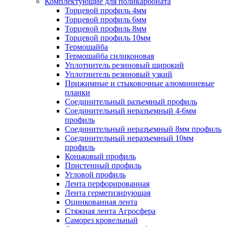
Комплектующие для поликарбоната
Торцевой профиль 4мм
Торцевой профиль 6мм
Торцевой профиль 8мм
Торцевой профиль 10мм
Термошайба
Термошайба силиконовая
Уплотнитель резиновый широкий
Уплотнитель резиновый узкий
Прижимные и стыковочные алюминиевые
планки
Соединительный разъемный профиль
Соединительный неразъемный 4-6мм
профиль
Соединительный неразъемный 8мм профиль
Соединительный неразъемный 10мм
профиль
Коньковый профиль
Пристенный профиль
Угловой профиль
Лента перфорированная
Лента герметизирующая
Оцинкованная лента
Стяжная лента Агросфера
Саморез кровельный