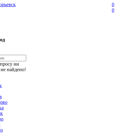
орьевск
0
0
од
апросу ни
 не найдено!
к
в
ово
ка
ск
во
о
но