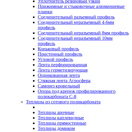
Уплотнитель резиновый узкий
Прижимные и стыковочные алюминиевые
планки
Соединительный разъемный профиль
Соединительный неразъемный 4-6мм
профиль
Соединительный неразъемный 8мм профиль
Соединительный неразъемный 10мм
профиль
Коньковый профиль
Пристенный профиль
Угловой профиль
Лента перфорированная
Лента герметизирующая
Оцинкованная лента
Стяжная лента Агросфера
Саморез кровельный
Опора под крепеж профилированного
поликарбоната С-8
Теплицы из сотового поликарбоната
Теплицы арочные
Теплицы каплевидные
Теплицы прямостенные
Теплицы домиком