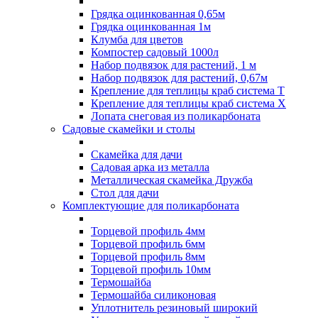
Грядка оцинкованная 0,65м
Грядка оцинкованная 1м
Клумба для цветов
Компостер садовый 1000л
Набор подвязок для растений, 1 м
Набор подвязок для растений, 0,67м
Крепление для теплицы краб система Т
Крепление для теплицы краб система Х
Лопата снеговая из поликарбоната
Садовые скамейки и столы
Скамейка для дачи
Садовая арка из металла
Металлическая скамейка Дружба
Стол для дачи
Комплектующие для поликарбоната
Торцевой профиль 4мм
Торцевой профиль 6мм
Торцевой профиль 8мм
Торцевой профиль 10мм
Термошайба
Термошайба силиконовая
Уплотнитель резиновый широкий