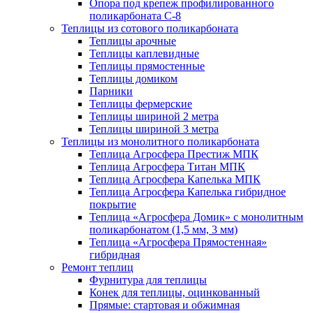
Опора под крепеж профилированного
поликарбоната С-8
Теплицы из сотового поликарбоната
Теплицы арочные
Теплицы каплевидные
Теплицы прямостенные
Теплицы домиком
Парники
Теплицы фермерские
Теплицы шириной 2 метра
Теплицы шириной 3 метра
Теплицы из монолитного поликарбоната
Теплица Агросфера Престиж МПК
Теплица Агросфера Титан МПК
Теплица Агросфера Капелька МПК
Теплица Агросфера Капелька гибридное
покрытие
Теплица «Агросфера Домик» с монолитным
поликарбонатом (1,5 мм, 3 мм)
Теплица «Агросфера Прямостенная»
гибридная
Ремонт теплиц
Фурнитура для теплицы
Конек для теплицы, оцинкованный
Прямые: стартовая и обжимная