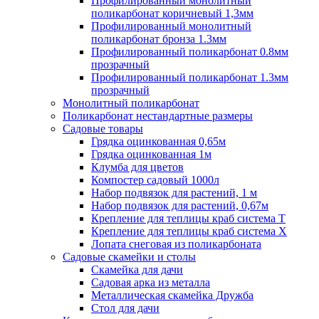
Профилированный монолитный
поликарбонат коричневый 1,3мм
Профилированный монолитный
поликарбонат бронза 1.3мм
Профилированный поликарбонат 0.8мм
прозрачный
Профилированный поликарбонат 1.3мм
прозрачный
Монолитный поликарбонат
Поликарбонат нестандартные размеры
Садовые товары
Грядка оцинкованная 0,65м
Грядка оцинкованная 1м
Клумба для цветов
Компостер садовый 1000л
Набор подвязок для растений, 1 м
Набор подвязок для растений, 0,67м
Крепление для теплицы краб система Т
Крепление для теплицы краб система Х
Лопата снеговая из поликарбоната
Садовые скамейки и столы
Скамейка для дачи
Садовая арка из металла
Металлическая скамейка Дружба
Стол для дачи