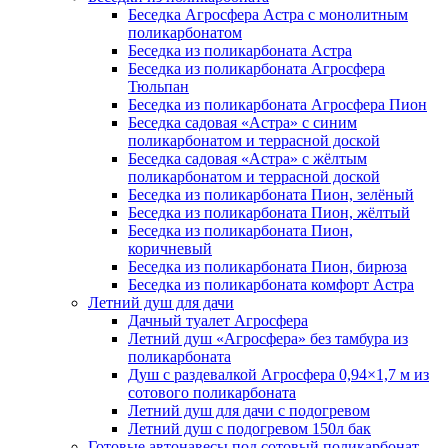
Беседка Агросфера Астра с монолитным
поликарбонатом
Беседка из поликарбоната Астра
Беседка из поликарбоната Агросфера
Тюльпан
Беседка из поликарбоната Агросфера Пион
Беседка садовая «Астра» с синим
поликарбонатом и террасной доской
Беседка садовая «Астра» с жёлтым
поликарбонатом и террасной доской
Беседка из поликарбоната Пион, зелёный
Беседка из поликарбоната Пион, жёлтый
Беседка из поликарбоната Пион,
коричневый
Беседка из поликарбоната Пион, бирюза
Беседка из поликарбоната комфорт Астра
Летний душ для дачи
Дачный туалет Агросфера
Летний душ «Агросфера» без тамбура из
поликарбоната
Душ с раздевалкой Агросфера 0,94×1,7 м из
сотового поликарбоната
Летний душ для дачи с подогревом
Летний душ с подогревом 150л бак
Готовые автонавесы под сотовый поликарбонат