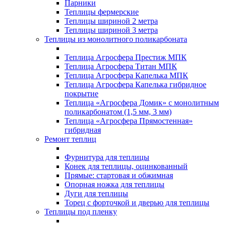
Парники
Теплицы фермерские
Теплицы шириной 2 метра
Теплицы шириной 3 метра
Теплицы из монолитного поликарбоната
Теплица Агросфера Престиж МПК
Теплица Агросфера Титан МПК
Теплица Агросфера Капелька МПК
Теплица Агросфера Капелька гибридное
покрытие
Теплица «Агросфера Домик» с монолитным
поликарбонатом (1,5 мм, 3 мм)
Теплица «Агросфера Прямостенная»
гибридная
Ремонт теплиц
Фурнитура для теплицы
Конек для теплицы, оцинкованный
Прямые: стартовая и обжимная
Опорная ножка для теплицы
Дуги для теплицы
Торец с форточкой и дверью для теплицы
Теплицы под пленку