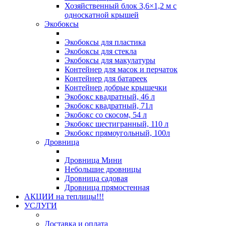
Хозяйственный блок 3,6×1,2 м с
односкатной крышей
Экобоксы
Экобоксы для пластика
Экобоксы для стекла
Экобоксы для макулатуры
Контейнер для масок и перчаток
Контейнер для батареек
Контейнер добрые крышечки
Экобокс квадратный, 46 л
Экобокс квадратный, 71л
Экобокс со скосом, 54 л
Экобокс шестигранный, 110 л
Экобокс прямоугольный, 100л
Дровница
Дровница Мини
Небольшие дровницы
Дровница садовая
Дровница прямостенная
АКЦИИ на теплицы!!!
УСЛУГИ
Доставка и оплата