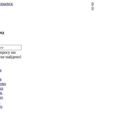
орьевск
0
0
од
апросу ни
 не найдено!
к
в
ово
ка
ск
во
о
но