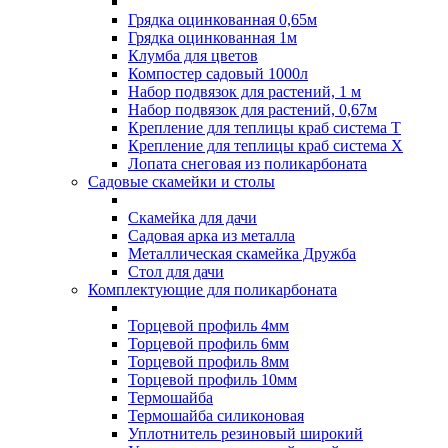
Грядка оцинкованная 0,65м
Грядка оцинкованная 1м
Клумба для цветов
Компостер садовый 1000л
Набор подвязок для растений, 1 м
Набор подвязок для растений, 0,67м
Крепление для теплицы краб система Т
Крепление для теплицы краб система Х
Лопата снеговая из поликарбоната
Садовые скамейки и столы
Скамейка для дачи
Садовая арка из металла
Металлическая скамейка Дружба
Стол для дачи
Комплектующие для поликарбоната
Торцевой профиль 4мм
Торцевой профиль 6мм
Торцевой профиль 8мм
Торцевой профиль 10мм
Термошайба
Термошайба силиконовая
Уплотнитель резиновый широкий