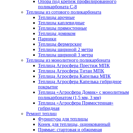
Опора под крепеж профилированного
поликарбоната С-8
Теплицы из сотового поликарбоната
Теплицы арочные
Теплицы каплевидные
Теплицы прямостенные
Теплицы домиком
Парники
Теплицы фермерские
Теплицы шириной 2 метра
Теплицы шириной 3 метра
Теплицы из монолитного поликарбоната
Теплица Агросфера Престиж МПК
Теплица Агросфера Титан МПК
Теплица Агросфера Капелька МПК
Теплица Агросфера Капелька гибридное
покрытие
Теплица «Агросфера Домик» с монолитным
поликарбонатом (1,5 мм, 3 мм)
Теплица «Агросфера Прямостенная»
гибридная
Ремонт теплиц
Фурнитура для теплицы
Конек для теплицы, оцинкованный
Прямые: стартовая и обжимная