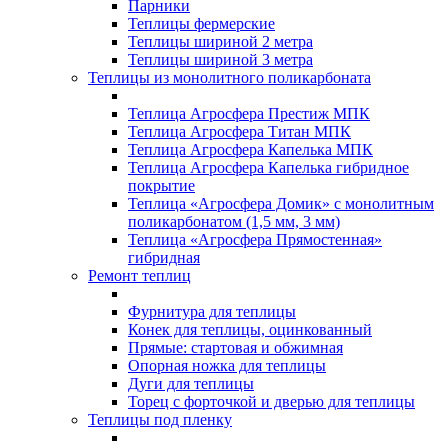
Парники
Теплицы фермерские
Теплицы шириной 2 метра
Теплицы шириной 3 метра
Теплицы из монолитного поликарбоната
Теплица Агросфера Престиж МПК
Теплица Агросфера Титан МПК
Теплица Агросфера Капелька МПК
Теплица Агросфера Капелька гибридное
покрытие
Теплица «Агросфера Домик» с монолитным
поликарбонатом (1,5 мм, 3 мм)
Теплица «Агросфера Прямостенная»
гибридная
Ремонт теплиц
Фурнитура для теплицы
Конек для теплицы, оцинкованный
Прямые: стартовая и обжимная
Опорная ножка для теплицы
Дуги для теплицы
Торец с форточкой и дверью для теплицы
Теплицы под пленку