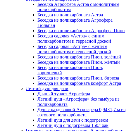
Беседка Агросфера Астра с монолитным
поликарбонатом
Беседка из поликарбоната Астра
Беседка из поликарбоната Агросфера
Тюльпан
Беседка из поликарбоната Агросфера Пион
Беседка садовая «Астра» с синим
поликарбонатом и террасной доской
Беседка садовая «Астра» с жёлтым
поликарбонатом и террасной доской
Беседка из поликарбоната Пион, зелёный
Беседка из поликарбоната Пион, жёлтый
Беседка из поликарбоната Пион,
коричневый
Беседка из поликарбоната Пион, бирюза
Беседка из поликарбоната комфорт Астра
Летний душ для дачи
Дачный туалет Агросфера
Летний душ «Агросфера» без тамбура из
поликарбоната
Душ с раздевалкой Агросфера 0,94×1,7 м из
сотового поликарбоната
Летний душ для дачи с подогревом
Летний душ с подогревом 150л бак
Готовые автонавесы под сотовый поликарбонат