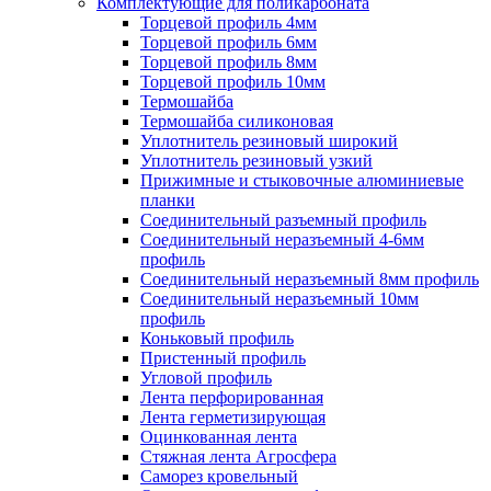
Комплектующие для поликарбоната
Торцевой профиль 4мм
Торцевой профиль 6мм
Торцевой профиль 8мм
Торцевой профиль 10мм
Термошайба
Термошайба силиконовая
Уплотнитель резиновый широкий
Уплотнитель резиновый узкий
Прижимные и стыковочные алюминиевые
планки
Соединительный разъемный профиль
Соединительный неразъемный 4-6мм
профиль
Соединительный неразъемный 8мм профиль
Соединительный неразъемный 10мм
профиль
Коньковый профиль
Пристенный профиль
Угловой профиль
Лента перфорированная
Лента герметизирующая
Оцинкованная лента
Стяжная лента Агросфера
Саморез кровельный