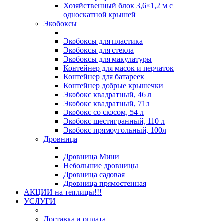
Хозяйственный блок 3,6×1,2 м с
односкатной крышей
Экобоксы
Экобоксы для пластика
Экобоксы для стекла
Экобоксы для макулатуры
Контейнер для масок и перчаток
Контейнер для батареек
Контейнер добрые крышечки
Экобокс квадратный, 46 л
Экобокс квадратный, 71л
Экобокс со скосом, 54 л
Экобокс шестигранный, 110 л
Экобокс прямоугольный, 100л
Дровница
Дровница Мини
Небольшие дровницы
Дровница садовая
Дровница прямостенная
АКЦИИ на теплицы!!!
УСЛУГИ
Доставка и оплата