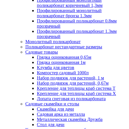
Профилированный монолитный
поликарбонат коричневый 1,3мм
Профилированный монолитный
поликарбонат бронза 1.3мм
Профилированный поликарбонат 0.8мм
прозрачный
Профилированный поликарбонат 1.3мм
прозрачный
Монолитный поликарбонат
Поликарбонат нестандартные размеры
Садовые товары
Грядка оцинкованная 0,65м
Грядка оцинкованная 1м
Клумба для цветов
Компостер садовый 1000л
Набор подвязок для растений, 1 м
Набор подвязок для растений, 0,67м
Крепление для теплицы краб система Т
Крепление для теплицы краб система Х
Лопата снеговая из поликарбоната
Садовые скамейки и столы
Скамейка для дачи
Садовая арка из металла
Металлическая скамейка Дружба
Стол для дачи