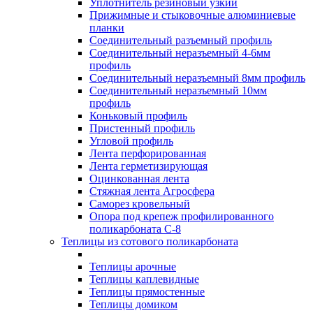
Уплотнитель резиновый узкий
Прижимные и стыковочные алюминиевые
планки
Соединительный разъемный профиль
Соединительный неразъемный 4-6мм
профиль
Соединительный неразъемный 8мм профиль
Соединительный неразъемный 10мм
профиль
Коньковый профиль
Пристенный профиль
Угловой профиль
Лента перфорированная
Лента герметизирующая
Оцинкованная лента
Стяжная лента Агросфера
Саморез кровельный
Опора под крепеж профилированного
поликарбоната С-8
Теплицы из сотового поликарбоната
Теплицы арочные
Теплицы каплевидные
Теплицы прямостенные
Теплицы домиком