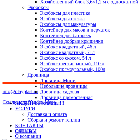
Хозяйственный блок 3,6×1,2 м с односкатной
Экобоксы
Экобоксы для пластика
Экобоксы для стекла
Экобоксы для макулатуры
Контейнер для масок и перчаток
Контейнер для батареек
Контейнер добрые крышечки
Экобокс квадратный, 46 л
Экобокс квадратный, 71л
Экобокс со скосом, 54 л
Экобокс шестигранный, 110 л
Экобокс прямоугольный, 100л
Дровница
Дровница Мини
Небольшие дровницы
info@playplast.ru
Дровница садовая
Дровница прямостенная
Ссылка для Yandex Maps
АКЦИИ на теплицы!!!
УСЛУГИ
Доставка и оплата
Сборка и ремонт теплиц
КОНТАКТЫ
Главная
ОТЗЫВЫ
О компании