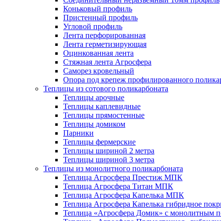
Коньковый профиль
Пристенный профиль
Угловой профиль
Лента перфорированная
Лента герметизирующая
Оцинкованная лента
Стяжная лента Агросфера
Саморез кровельный
Опора под крепеж профилированного полика
Теплицы из сотового поликарбоната
Теплицы арочные
Теплицы каплевидные
Теплицы прямостенные
Теплицы домиком
Парники
Теплицы фермерские
Теплицы шириной 2 метра
Теплицы шириной 3 метра
Теплицы из монолитного поликарбоната
Теплица Агросфера Престиж МПК
Теплица Агросфера Титан МПК
Теплица Агросфера Капелька МПК
Теплица Агросфера Капелька гибридное пок
Теплица «Агросфера Домик» с монолитным по