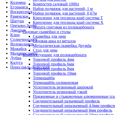
Коломна
Компостер садовый 1000л
Егорьевск
Набор подвязок для растений, 1 м
Воскресенск
Набор подвязок для растений, 0,67м
Раменское
Крепление для теплицы краб система Т
Шатура
Крепление для теплицы краб система Х
Орехово-Зуево
Лопата снеговая из поликарбоната
Дмитров
Садовые скамейки и столы
Клин
Скамейка для дачи
Солнечногорск
Садовая арка из металла
Волоколамск
Металлическая скамейка Дружба
Можайск
Стол для дачи
Малоярославец
Комплектующие для поликарбоната
Дубна
Торцевой профиль 4мм
Калуга
Торцевой профиль 6мм
Переславль-Залесский
Торцевой профиль 8мм
Торцевой профиль 10мм
Термошайба
Термошайба силиконовая
Уплотнитель резиновый широкий
Уплотнитель резиновый узкий
Прижимные и стыковочные алюминиевые пл
Соединительный разъемный профиль
Соединительный неразъемный 4-6мм профил
Соединительный неразъемный 8мм профиль
Соединительный неразъемный 10мм профиль