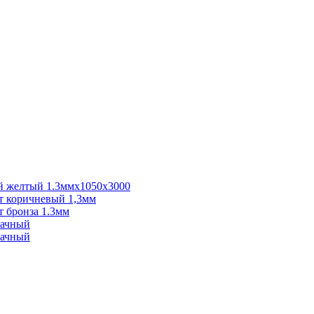
 желтый 1.3ммх1050х3000
 коричневый 1,3мм
 бронза 1.3мм
рачный
рачный