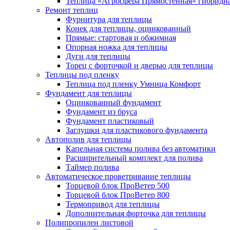
Теплица «Агросфера Прямостенная» гибридн
Ремонт теплиц
Фурнитура для теплицы
Конек для теплицы, оцинкованный
Прямые: стартовая и обжимная
Опорная ножка для теплицы
Дуги для теплицы
Торец с форточкой и дверью для теплицы
Теплицы под пленку
Теплица под пленку Умница Комфорт
Фундамент для теплицы
Оцинкованный фундамент
Фундамент из бруса
Фундамент пластиковый
Заглушки для пластикового фундамента
Автополив для теплицы
Капельная система полива без автоматики
Расширительный комплект для полива
Таймер полива
Автоматическое проветривание теплицы
Торцевой блок ПроВетер 500
Торцевой блок ПроВетер 800
Термопривод для теплицы
Дополнительная форточка для теплицы
Полипропилен листовой