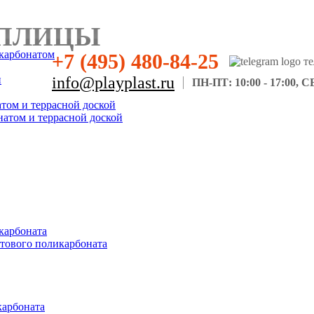
ПЛИЦЫ
карбонатом
+7 (495) 480-84-25
н
info@playplast.ru
ПН-ПТ: 10:00 - 17:00, СБ
атом и террасной доской
натом и террасной доской
карбоната
отового поликарбоната
карбоната