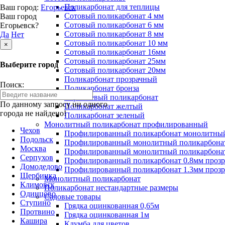
Поликарбонат для теплицы
Ваш город:
Егорьевск
Сотовый поликарбонат 4 мм
Ваш город
Сотовый поликарбонат 6 мм
Егорьевск?
Сотовый поликарбонат 8 мм
Да
Нет
Сотовый поликарбонат 10 мм
×
Сотовый поликарбонат 16мм
Сотовый поликарбонат 25мм
Выберите город
Сотовый поликарбонат 20мм
Поликарбонат прозрачный
Поиск:
Поликарбонат бронза
Коричневый поликарбонат
По данному запросу ни одного
Поликарбонат желтый
города не найдено!
Поликарбонат зеленый
Монолитный поликарбонат профилированный
Чехов
Профилированный поликарбонат монолитный
Подольск
Профилированный монолитный поликарбонат
Москва
Профилированный монолитный поликарбонат
Серпухов
Профилированный поликарбонат 0.8мм проз
Домодедово
Профилированный поликарбонат 1.3мм проз
Щербинка
Монолитный поликарбонат
Климовск
Поликарбонат нестандартные размеры
Одинцово
Садовые товары
Ступино
Грядка оцинкованная 0,65м
Протвино
Грядка оцинкованная 1м
Кашира
Клумба для цветов